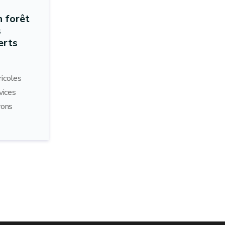
 forêt
s
erts
ricoles
vices
vons