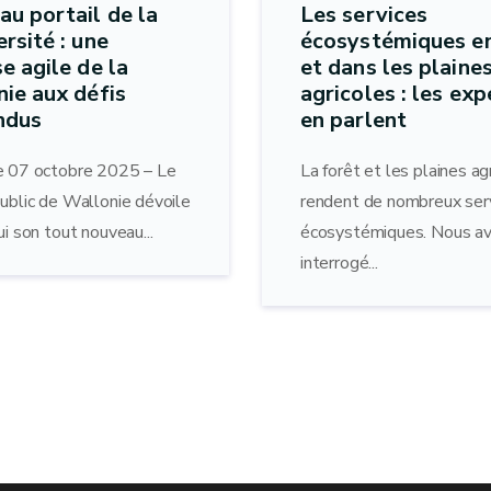
u portail de la
Les services
ersité : une
écosystémiques en
e agile de la
et dans les plaine
ie aux défis
agricoles : les exp
ndus
en parlent
e 07 octobre 2025 – Le
La forêt et les plaines ag
public de Wallonie dévoile
rendent de nombreux ser
ui son tout nouveau...
écosystémiques. Nous a
interrogé...