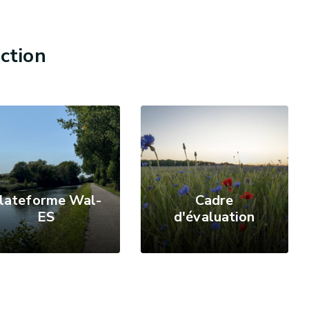
ction
lateforme Wal-
Cadre
ES
d'évaluation