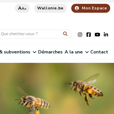
A
Wallonie.be
Mon Espace
A
A
 & subventions
Démarches
A la une
Contact