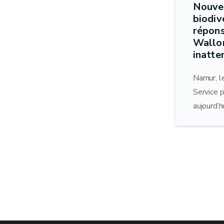
Nouvea
biodiv
répons
Wallon
inatte
Namur, l
Service 
aujourd’h