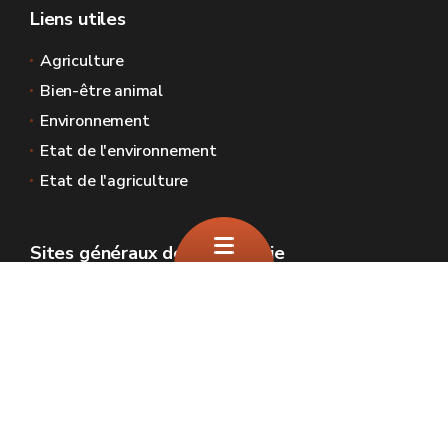
Liens utiles
Agriculture
Bien-être animal
Environnement
Etat de l'environnement
Etat de l'agriculture
Sites généraux de la Wallonie
Wallonie.be
Gouvernement wallon
Service public de Wallonie
Wallex
Géoportail
Jobs